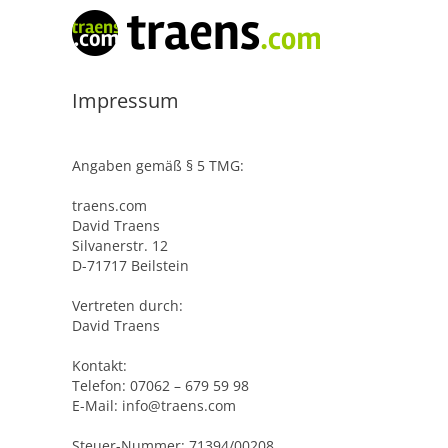
Zum
Inhalt
springen
Impressum
Angaben gemäß § 5 TMG:
traens.com
David Traens
Silvanerstr. 12
D-71717 Beilstein
Vertreten durch:
David Traens
Kontakt:
Telefon: 07062 – 679 59 98
E-Mail:
info@traens.com
Steuer-Nummer: 71394/00208