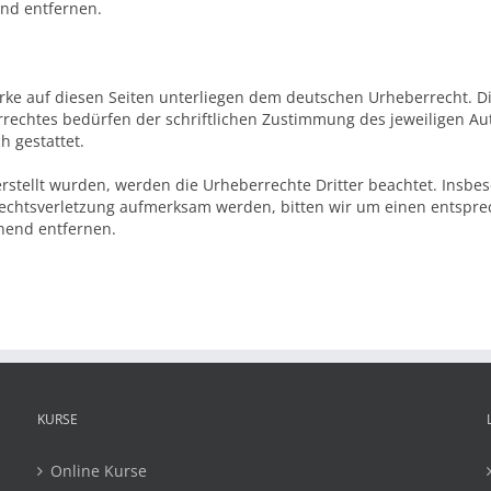
nd entfernen.
erke auf diesen Seiten unterliegen dem deutschen Urheberrecht. Di
echtes bedürfen der schriftlichen Zustimmung des jeweiligen Auto
h gestattet.
 erstellt wurden, werden die Urheberrechte Dritter beachtet. Insbe
rrechtsverletzung aufmerksam werden, bitten wir um einen entsp
hend entfernen.
KURSE
Online Kurse