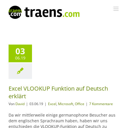
Zum
Inhalt
springen
03
06.19
Excel VLOOKUP Funktion auf Deutsch
erklärt
Von
David
|
03.06.19
|
Excel
,
Microsoft
,
Office
|
7 Kommentare
Da wir mittlerweile einige germanophone Besucher aus
dem englischen Sprachraum haben, haben wir uns
entschieden die VLOOKUP-Funktion auf Deutsch zu