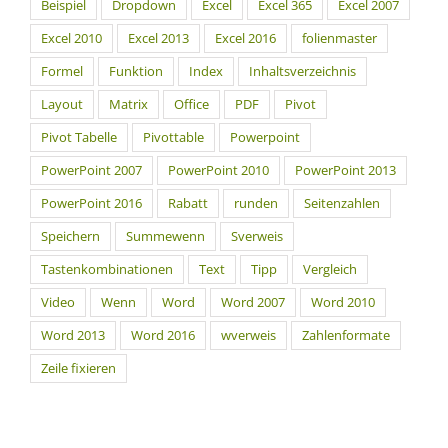
Beispiel
Dropdown
Excel
Excel 365
Excel 2007
Excel 2010
Excel 2013
Excel 2016
folienmaster
Formel
Funktion
Index
Inhaltsverzeichnis
Layout
Matrix
Office
PDF
Pivot
Pivot Tabelle
Pivottable
Powerpoint
PowerPoint 2007
PowerPoint 2010
PowerPoint 2013
PowerPoint 2016
Rabatt
runden
Seitenzahlen
Speichern
Summewenn
Sverweis
Tastenkombinationen
Text
Tipp
Vergleich
Video
Wenn
Word
Word 2007
Word 2010
Word 2013
Word 2016
wverweis
Zahlenformate
Zeile fixieren