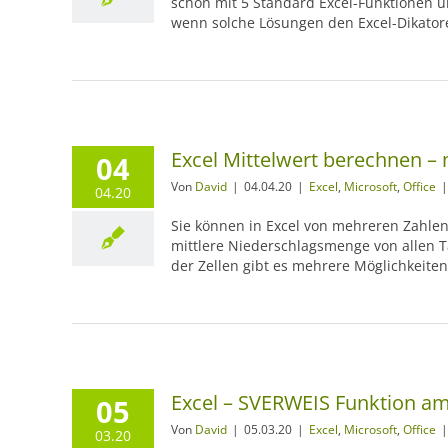
schon mit 5 Standard Excel-Funktionen un
wenn solche Lösungen den Excel-Dikator
Excel Mittelwert berechnen –
04
Von
David
|
04.04.20
|
Excel
,
Microsoft
,
Office
|
04.20
Sie können in Excel von mehreren Zahlen 
mittlere Niederschlagsmenge von allen T
der Zellen gibt es mehrere Möglichkeite
Excel – SVERWEIS Funktion am 
05
Von
David
|
05.03.20
|
Excel
,
Microsoft
,
Office
|
03.20