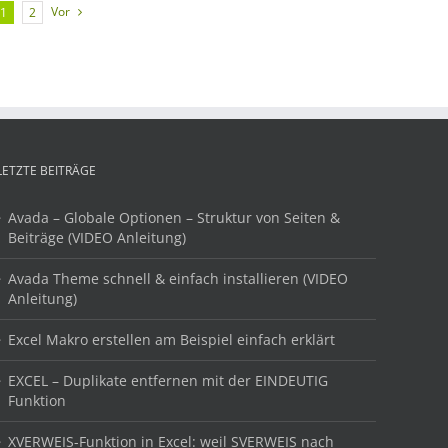
Vor
1
2
LETZTE BEITRÄGE
Avada – Globale Optionen – Struktur von Seiten &
Beiträge (VIDEO Anleitung)
Avada Theme schnell & einfach installieren (VIDEO
Anleitung)
Excel Makro erstellen am Beispiel einfach erklärt
EXCEL – Duplikate entfernen mit der EINDEUTIG
Funktion
XVERWEIS-Funktion in Excel: weil SVERWEIS nach