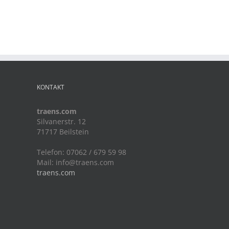
KONTAKT
traens.com
Silvanerstr. 12
71717 Beilstein
Telefon: 07062 / 679 59 98
Mail:
info@traens.com
traens.com