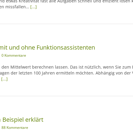
d etwas Kreativität fast alle Aufgaben schnell und effizient lösen
en missfallen…
[...]
 mit und ohne Funktionsassistenten
0 Kommentare
den Mittelwert berechnen lassen. Das ist nützlich, wenn Sie zum B
agen der letzten 100 Jahren ermitteln möchten. Abhängig von der 
n
[...]
Beispiel erklärt
88 Kommentare