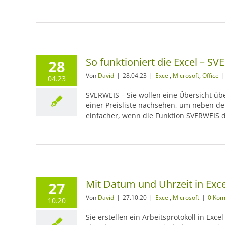
So funktioniert die Excel – SV
28
Von
David
|
28.04.23
|
Excel
,
Microsoft
,
Office
|
04.23
SVERWEIS – Sie wollen eine Übersicht übe
einer Preisliste nachsehen, um neben de
einfacher, wenn die Funktion SVERWEIS 
Mit Datum und Uhrzeit in Ex
27
Von
David
|
27.10.20
|
Excel
,
Microsoft
|
0 Ko
10.20
Sie erstellen ein Arbeitsprotokoll in Exc