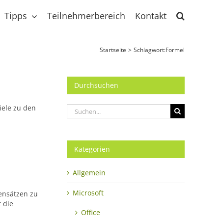
Tipps
Teilnehmerbereich
Kontakt
Startseite
Schlagwort:
Formel
Durchsuchen
iele zu den
Suche
nach:
Kategorien
Allgemein
Microsoft
ensätzen zu
t die
Office