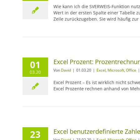
Wie kann ich die SVERWEIS-Funktion nutz
Wert in der ersten Spalte einer Tabelle
Zeile zurückzugeben. Sie wird häufig z
Excel Prozent: Prozentrechnun
01
Von
David
|
01.03.20
|
Excel
,
Microsoft
,
Office
|
03.20
Excel Prozent – Es ist wirklich nicht sc
Excel Prozente rechnen anhand von Mehr
Excel benutzerdefinierte Zah
23
Von
David
|
23.02.20
|
Excel
,
Microsoft
,
Office
|