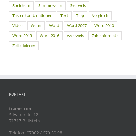
Speichern
Summewenn
Sverweis
Tastenkombinationen
Text
Tipp
Vergleich
Video
Wenn
Word
Word 2007
Word 2010
Word 2013
Word 2016
wverweis
Zahlenformate
Zeile fixieren
KONTAKT
traens.com
Silvanerstr. 12
71717 Beilstein
Telefon: 07062 / 679 59 98