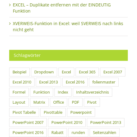
EXCEL – Duplikate entfernen mit der EINDEUTIG
Funktion
XVERWEIS-Funktion in Excel: weil SVERWEIS nach links
nicht geht
Schlagwörter
Beispiel
Dropdown
Excel
Excel 365
Excel 2007
Excel 2010
Excel 2013
Excel 2016
folienmaster
Formel
Funktion
Index
Inhaltsverzeichnis
Layout
Matrix
Office
PDF
Pivot
Pivot Tabelle
Pivottable
Powerpoint
PowerPoint 2007
PowerPoint 2010
PowerPoint 2013
PowerPoint 2016
Rabatt
runden
Seitenzahlen