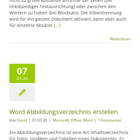
nicht zu große Abstände am Ende der Zeilen (bei
linksbündiger Textausrichtung) oder zwischen den
Wörtern zu haben (bei Blocksatz). Die Silbentrennung
wird für ein ganzes Dokument aktiviert, kann aber auch
für einzelne Absätze
[...]
Weiterlesen
07
03.20
Word Abbildungsverzeichnis erstellen
Von
David
|
07.03.20
|
Microsoft
,
Office
,
Word
|
1 Kommentar
Ein Abbildungsverzeichnis ist eine Art Inhaltsverzeichnis
für Fotos, Grafiken und Tabellen eines Dokumentes. Es