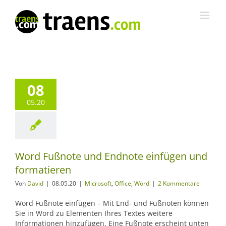
Zum
Inhalt
springen
08
05.20
Word Fußnote und Endnote einfügen und
formatieren
Von
David
|
08.05.20
|
Microsoft
,
Office
,
Word
|
2 Kommentare
Word Fußnote einfügen – Mit End- und Fußnoten können
Sie in Word zu Elementen Ihres Textes weitere
Informationen hinzufügen. Eine Fußnote erscheint unten