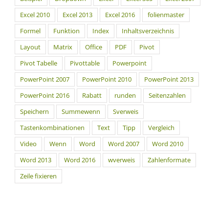
Excel 2010
Excel 2013
Excel 2016
folienmaster
Formel
Funktion
Index
Inhaltsverzeichnis
Layout
Matrix
Office
PDF
Pivot
Pivot Tabelle
Pivottable
Powerpoint
PowerPoint 2007
PowerPoint 2010
PowerPoint 2013
PowerPoint 2016
Rabatt
runden
Seitenzahlen
Speichern
Summewenn
Sverweis
Tastenkombinationen
Text
Tipp
Vergleich
Video
Wenn
Word
Word 2007
Word 2010
Word 2013
Word 2016
wverweis
Zahlenformate
Zeile fixieren