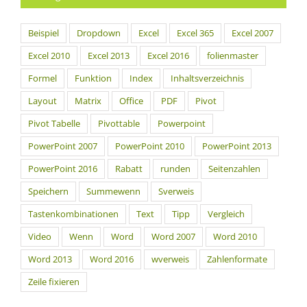
Beispiel
Dropdown
Excel
Excel 365
Excel 2007
Excel 2010
Excel 2013
Excel 2016
folienmaster
Formel
Funktion
Index
Inhaltsverzeichnis
Layout
Matrix
Office
PDF
Pivot
Pivot Tabelle
Pivottable
Powerpoint
PowerPoint 2007
PowerPoint 2010
PowerPoint 2013
PowerPoint 2016
Rabatt
runden
Seitenzahlen
Speichern
Summewenn
Sverweis
Tastenkombinationen
Text
Tipp
Vergleich
Video
Wenn
Word
Word 2007
Word 2010
Word 2013
Word 2016
wverweis
Zahlenformate
Zeile fixieren