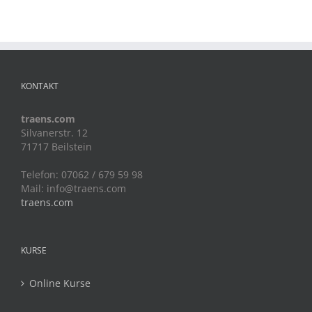
KONTAKT
traens.com
Silvanerstr. 12
71717 Beilstein
Telefon: 07062 / 679 59 98
Mail:
info@traens.com
traens.com
KURSE
Online Kurse